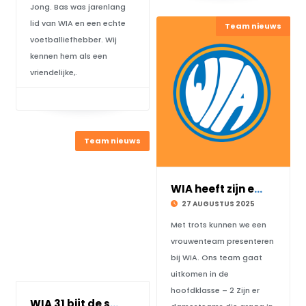
Jong. Bas was jarenlang
lid van WIA en een echte
Team nieuws
voetballiefhebber. Wij
kennen hem als een
vriendelijke,.
Team nieuws
WIA heeft zijn eerste vrouwenteam!!!
27 AUGUSTUS 2025
Met trots kunnen we een
vrouwenteam presenteren
bij WIA. Ons team gaat
uitkomen in de
hoofdklasse – 2 Zijn er
WIA 31 bijt de spits af