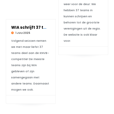
weer voor de deur: We
hebben 37 teams in
kunnen schrijven en
behoren tot de grootste
WIA schrijft 37 teams in voor zaalvoetbalseiz
verenigingen uit de regio.
1 JULI 2025
De website is ook klaar
Volgend seizoen nemen
voor.
we met maar liefst 37
teams deel aan de KNVB-
competitie! De meeste
teams zijn bij WIA
gebleven of zijn
samengegaan met
andere teams. Daarnaast
mogen we ook.