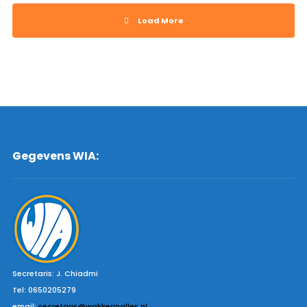
Load More
Gegevens WIA:
Secretaris: J. Chiadmi
Tel: 0650205279
email:
secretaris@wakkerinalles.nl