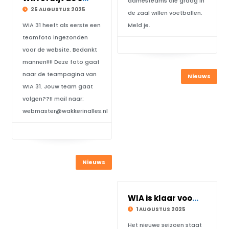
damesteams die graag in
25 AUGUSTUS 2025
de zaal willen voetballen.
WIA 31 heeft als eerste een
Meld je.
teamfoto ingezonden
voor de website. Bedankt
mannen!!!! Deze foto gaat
naar de teampagina van
Nieuws
WIA 31. Jouw team gaat
volgen??!! mail naar:
webmaster@wakkerinalles.nl
Nieuws
WIA is klaar voor het nieuwe seizoen
1 AUGUSTUS 2025
Het nieuwe seizoen staat