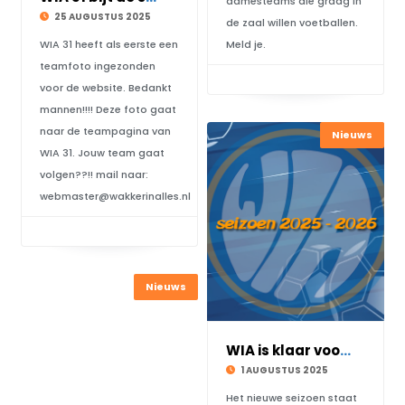
damesteams die graag in
25 AUGUSTUS 2025
de zaal willen voetballen.
WIA 31 heeft als eerste een
Meld je.
teamfoto ingezonden
voor de website. Bedankt
mannen!!!! Deze foto gaat
naar de teampagina van
Nieuws
WIA 31. Jouw team gaat
volgen??!! mail naar:
webmaster@wakkerinalles.nl
Nieuws
WIA is klaar voor het nieuwe seizoen
1 AUGUSTUS 2025
Het nieuwe seizoen staat