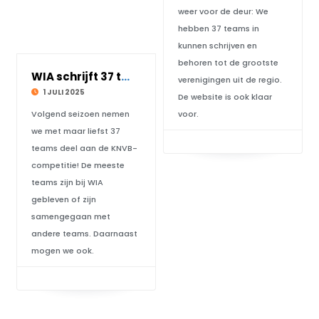
weer voor de deur: We
hebben 37 teams in
kunnen schrijven en
behoren tot de grootste
WIA schrijft 37 teams in voor zaalvoetbalseiz
verenigingen uit de regio.
1 JULI 2025
De website is ook klaar
Volgend seizoen nemen
voor.
we met maar liefst 37
teams deel aan de KNVB-
competitie! De meeste
teams zijn bij WIA
gebleven of zijn
samengegaan met
andere teams. Daarnaast
mogen we ook.