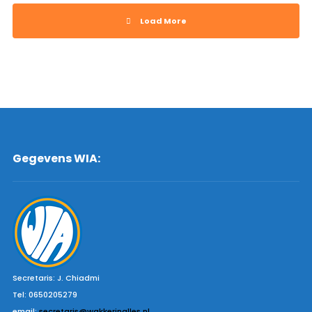
Load More
Gegevens WIA:
Secretaris: J. Chiadmi
Tel: 0650205279
email:
secretaris@wakkerinalles.nl